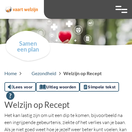
overslaan
Ga naar 
Hoog contrast wis
Lettergrootte
Lettergroot
Samen
een plan
Home
Gezondheid
Welzijn op Recept
Lees voor
Uitleg woorden
Simpele tekst
Welzijn op Recept
Het kan lastig zijn om uit een dip te komen, bijvoorbeeld na
een ingrijpende gebeurtenis, ziekte of het verlies van je baan.
Als je niet goed weet hoe je jezelf weer beter kunt voelen, kan