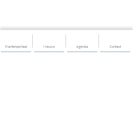
Klantenportaal
Nieuws
Agenda
Contact
Thema's
Gezondheid
Geldzaken
Hulp & ondersteuning
Opvoeden & opgroeien
Meedoen