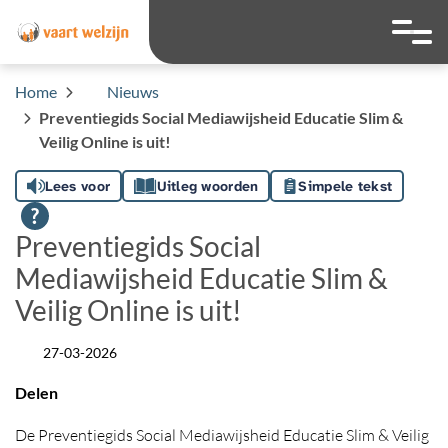
overslaan
Ga naar 
Hoog contrast wis
Lettergrootte
Lettergroot
Home
Nieuws
Preventiegids Social Mediawijsheid Educatie Slim &
Veilig Online is uit!
Lees voor
Uitleg woorden
Simpele tekst
Preventiegids Social
Mediawijsheid Educatie Slim &
Veilig Online is uit!
27-03-2026
Datum
Delen
De Preventiegids Social Mediawijsheid Educatie Slim & Veilig