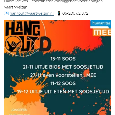
Naomi de Vos – coördinator voorliggende voorzieningen
Vaart Welzijn
📧
hangout@vaartwelzijn.nl
| 📱 06-200 62 372