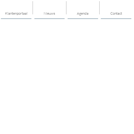
Klantenportaal
Nieuws
Agenda
Contact
Thema's
Gezondheid
Geldzaken
Hulp & ondersteuning
Opvoeden & opgroeien
Meedoen
Vrijwilligerswerk
Kunst & cultuur
Mijn buurt