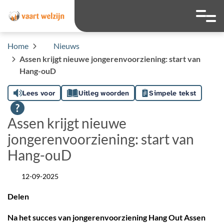
overslaan
Ga naar 
Hoog contrast wis
Lettergrootte
Lettergroot
Home
Nieuws
Assen krijgt nieuwe jongerenvoorziening: start van
Hang-ouD
Lees voor
Uitleg woorden
Simpele tekst
Assen krijgt nieuwe
jongerenvoorziening: start van
Hang-ouD
12-09-2025
Datum
Delen
Na het succes van jongerenvoorziening Hang Out Assen