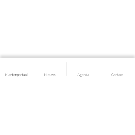
Klantenportaal
Nieuws
Agenda
Contact
Thema's
Gezondheid
Geldzaken
Hulp & ondersteuning