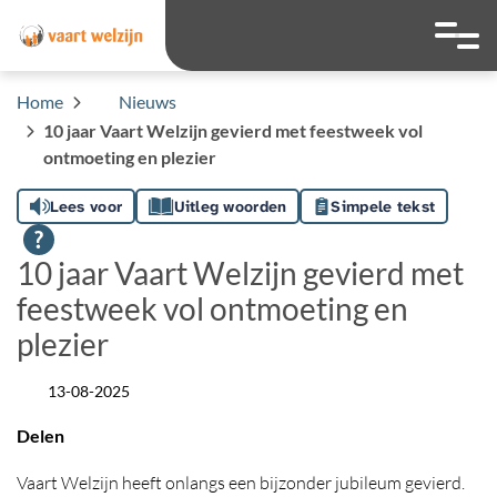
overslaan
Ga naar 
Hoog contrast wis
Lettergrootte
Lettergroot
Home
Nieuws
10 jaar Vaart Welzijn gevierd met feestweek vol
ontmoeting en plezier
Lees voor
Uitleg woorden
Simpele tekst
10 jaar Vaart Welzijn gevierd met
feestweek vol ontmoeting en
plezier
13-08-2025
Datum
Delen
Vaart Welzijn heeft onlangs een bijzonder jubileum gevierd.