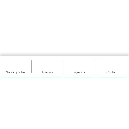
Klantenportaal
Nieuws
Agenda
Contact
Thema's
Gezondheid
Geldzaken
Hulp & ondersteuning