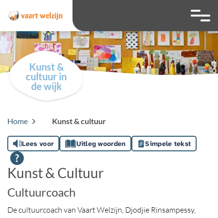
overslaan
Ga naar 
Hoog contrast wis
Lettergrootte
Lettergroot
Kunst &
cultuur in
de wijk
Home
Kunst & cultuur
Lees voor
Uitleg woorden
Simpele tekst
Kunst & Cultuur
Cultuurcoach
De cultuurcoach van Vaart Welzijn, Djodjie Rinsampessy,